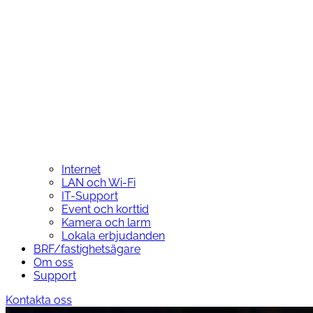
Internet
LAN och Wi-Fi
IT-Support
Event och korttid
Kamera och larm
Lokala erbjudanden
BRF/fastighetsägare
Om oss
Support
Kontakta oss