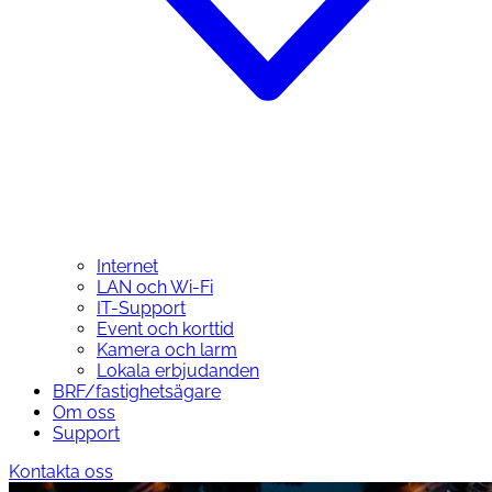
Internet
LAN och Wi-Fi
IT-Support
Event och korttid
Kamera och larm
Lokala erbjudanden
BRF/fastighetsägare
Om oss
Support
Kontakta oss