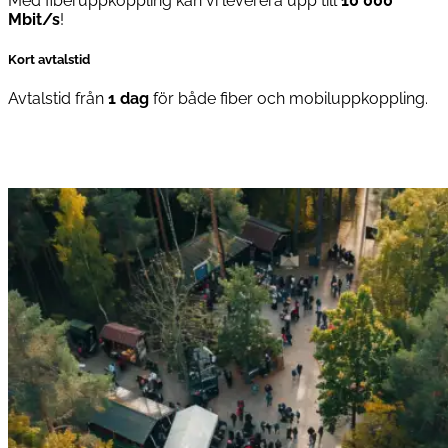
Med fiberuppkoppling kan vi leverera upp till
10 000
Mbit/s
!
Kort avtalstid
Avtalstid från
1 dag
för både fiber och mobiluppkoppling.